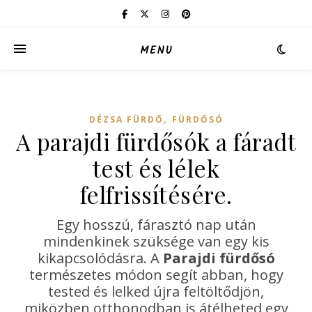
MENU
,
DÉZSA FÜRDŐ
FÜRDŐSÓ
A parajdi fürdősók a fáradt
test és lélek
felfrissítésére.
Egy hosszú, fárasztó nap után
mindenkinek szüksége van egy kis
kikapcsolódásra. A
Parajdi fürdősó
természetes módon segít abban, hogy
tested és lelked újra feltöltődjön,
miközben otthonodban is átélheted egy