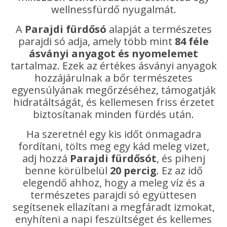
wellnessfürdő nyugalmát.
A
Parajdi fürdősó
alapját a természetes
parajdi só adja, amely több mint
84 féle
ásványi anyagot és nyomelemet
tartalmaz. Ezek az értékes ásványi anyagok
hozzájárulnak a bőr természetes
egyensúlyának megőrzéséhez, támogatják
hidratáltságát, és kellemesen friss érzetet
biztosítanak minden fürdés után.
Ha szeretnél egy kis időt önmagadra
fordítani, tölts meg egy kád meleg vizet,
adj hozzá
Parajdi fürdősót
, és pihenj
benne körülbelül
20 percig
. Ez az idő
elegendő ahhoz, hogy a meleg víz és a
természetes parajdi só együttesen
segítsenek ellazítani a megfáradt izmokat,
enyhíteni a napi feszültséget és kellemes