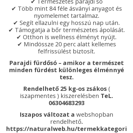
✔ Természetes parajdi só
✔ Több mint 84 féle ásványi anyagot és
nyomelemet tartalmaz.
✔ Segít ellazulni egy hosszú nap után.
✔ Támogatja a bőr természetes ápolását.
✔ Otthon is wellness élményt nyújt.
✔ Mindössze 20 perc alatt kellemes
felfrissülést biztosít.
Parajdi fürdősó – amikor a természet
minden fürdést különleges élménnyé
tesz.
Rendelhető 25 kg-os zsákos
(
iszapmentes ) kiszerelésben
TeL.
06304683293
Iszapos változat a
webshopban
rendelhető
.
https://naturalweb.hu/termekkategoria/