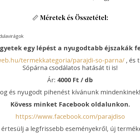
📏
Méretek és Összetétel:
dulavirágok
gyetek egy lépést a nyugodtabb éjszakák fe
web.hu/termekkategoria/parajdi-so-parna/
, és 
Sópárna csodálatos hatását ti is!
Ár:
4000 Ft / db
og és nyugodt pihenést kívánunk mindenkinek
Kövess minket Facebook oldalunkon.
https://www.facebook.com/parajdiso
értesülj a legfrissebb eseményekről, új termék