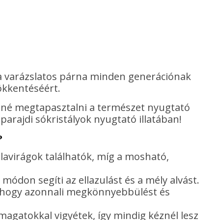
 a varázslatos párna minden generációnak
ökkentéséért.
retné megtapasztalni a természet nyugtató
arajdi sókristályok nyugtató illatában!
?
ulavirágok találhatók, míg a mosható,
módon segíti az ellazulást és a mély alvást.
a, hogy azonnali megkönnyebbülést és
agatokkal vigyétek, így mindig kéznél lesz