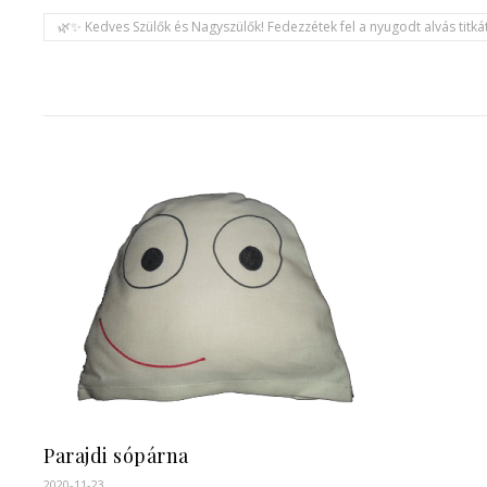
🌿✨ Kedves Szülők és Nagyszülők! Fedezzétek fel a nyugodt alvás titkát
Parajdi sópárna
2020-11-23