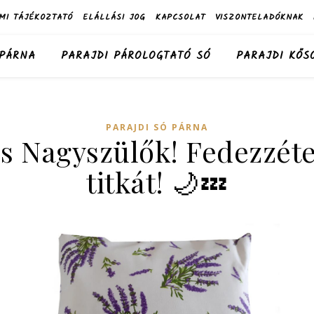
MI TÁJÉKOZTATÓ
ELÁLLÁSI JOG
KAPCSOLAT
VISZONTELADÓKNAK
 PÁRNA
PARAJDI PÁROLOGTATÓ SÓ
PARAJDI KŐS
PARAJDI SÓ PÁRNA
s Nagyszülők! Fedezzétek
titkát! 🌙💤