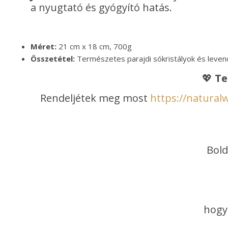
a nyugtató és gyógyító hatás.
Méret:
21 cm x 18 cm, 700g
Összetétel:
Természetes parajdi sókristályok és leven
💖
Te
Rendeljétek meg most
https://natural
Bold
hogy 