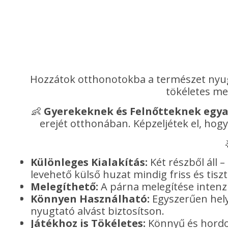
Hozzátok otthonotokba a természet nyu
tökéletes me
👶
Gyerekeknek és Felnőtteknek egya
erejét otthonában. Képzeljétek el, hog
Különleges Kialakítás:
Két részből áll 
levehető külső huzat mindig friss és tiszt
Melegíthető:
A párna melegítése intenzív
Könnyen Használható:
Egyszerűen hely
nyugtató alvást biztosítson.
Játékhoz is Tökéletes:
Könnyű és hordoz