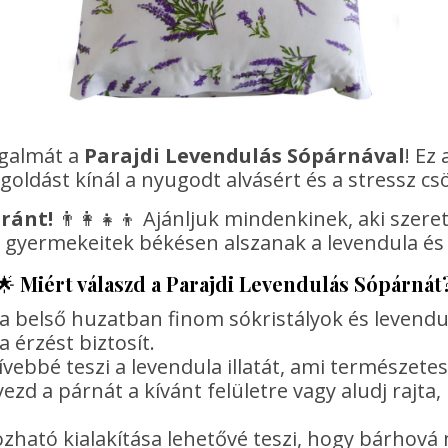
galmát a
Parajdi Levendulás Sópárnával
! Ez
goldást kínál a nyugodt alvásért és a stressz cs
ránt!
👨‍👩‍👧‍👦 Ajánljuk mindenkinek, aki sze
y gyermekeitek békésen alszanak a levendula és p
🌟
Miért válaszd a Parajdi Levendulás Sópárnát
– a belső huzatban finom sókristályok és levend
a érzést biztosít.
ebbé teszi a levendula illatát, ami természetes 
ezd a párnát a kívánt felületre vagy aludj rajt
ható kialakítása lehetővé teszi, hogy bárhová m