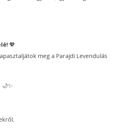
lé!
💖
tapasztaljátok meg a Parajdi Levendulás
! 🌙✨
ekről.