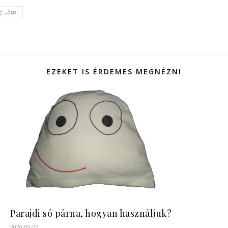
! 🌙💤
EZEKET IS ÉRDEMES MEGNÉZNI
Parajdi só párna, hogyan használjuk?
2020-09-09