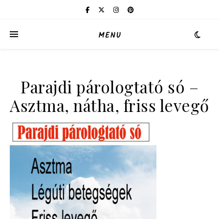
MENU
Parajdi párologtató só –
Asztma, nátha, friss levegő