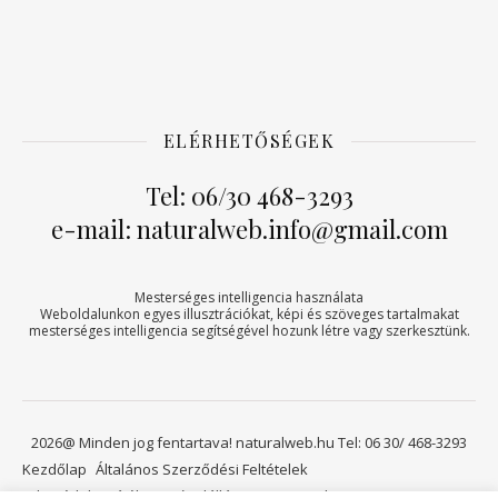
ELÉRHETŐSÉGEK
Tel: 06/30 468-3293
e-mail: naturalweb.info@gmail.com
Mesterséges intelligencia használata
Weboldalunkon egyes illusztrációkat, képi és szöveges tartalmakat
mesterséges intelligencia segítségével hozunk létre vagy szerkesztünk.
2026@ Minden jog fentartava! naturalweb.hu Tel: 06 30/ 468-3293
Kezdőlap
Általános Szerződési Feltételek
Adatvédelmi tájékoztató
Elállási jog
Kapcsolat