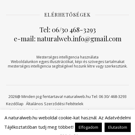
ELÉRHETŐSÉGEK
Tel: 06/30 468-3293
e-mail: naturalweb.info@gmail.com
Mesterséges intelligencia használata
Weboldalunkon egyes illusztrációkat, képi és szöveges tartalmakat
mesterséges intelligencia segítségével hozunk létre vagy szerkesztünk.
2026@ Minden jog fentartava! naturalweb.hu Tel: 06 30/ 468-3293
Kezdőlap
Általános Szerződési Feltételek
Adatvédelmi tájékoztató
Elállási jog
Kapcsolat
A naturalweb.hu weboldal cookie-kat használ. Az Adatvédelmi
Viszonteladóknak
Kosár
Tájékoztatóban tudj meg többet!
Elfogadom
Elutasítom
Ashe a sablont készítette:
WP Royal
.