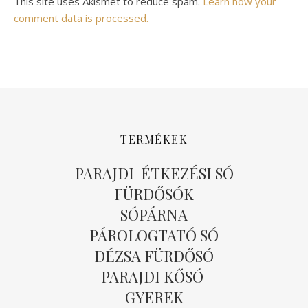
Alternative:
This site uses Akismet to reduce spam.
Learn how your
comment data is processed.
TERMÉKEK
PARAJDI ÉTKEZÉSI SÓ
FÜRDŐSÓK
SÓPÁRNA
PÁROLOGTATÓ SÓ
DÉZSA FÜRDŐSÓ
PARAJDI KŐSÓ
GYEREK