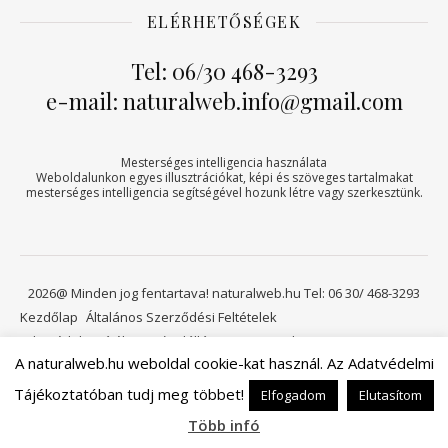
ELÉRHETŐSÉGEK
Tel: 06/30 468-3293
e-mail: naturalweb.info@gmail.com
Mesterséges intelligencia használata
Weboldalunkon egyes illusztrációkat, képi és szöveges tartalmakat
mesterséges intelligencia segítségével hozunk létre vagy szerkesztünk.
2026@ Minden jog fentartava! naturalweb.hu Tel: 06 30/ 468-3293
Kezdőlap
Általános Szerződési Feltételek
Adatvédelmi tájékoztató
Elállási jog
Kapcsolat
A naturalweb.hu weboldal cookie-kat használ. Az Adatvédelmi
Viszonteladóknak
Kosár
Tájékoztatóban tudj meg többet!
Elfogadom
Elutasítom
Ashe a sablont készítette:
WP Royal
.
Több infó