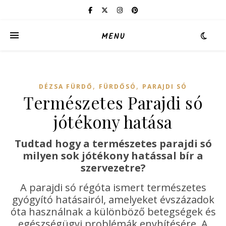
MENU
,
,
DÉZSA FÜRDŐ
FÜRDŐSÓ
PARAJDI SÓ
Természetes Parajdi só
jótékony hatása
Tudtad hogy a természetes parajdi só
milyen sok jótékony hatással bír a
szervezetre?
A parajdi só régóta ismert természetes
gyógyító hatásairól, amelyeket évszázadok
óta használnak a különböző betegségek és
egészségügyi problémák enyhítésére. A