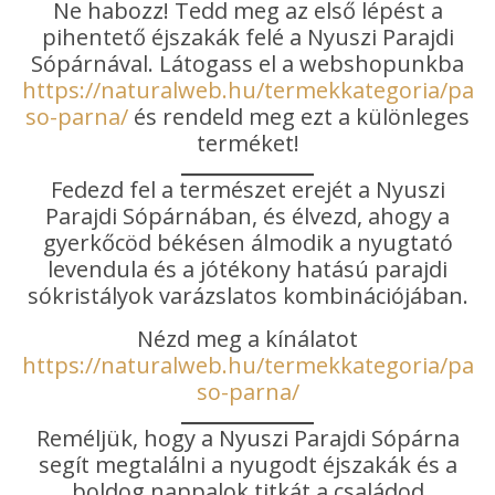
Ne habozz! Tedd meg az első lépést a
pihentető éjszakák felé a Nyuszi Parajdi
Sópárnával. Látogass el a webshopunkba
https://naturalweb.hu/termekkategoria/para
so-parna/
és rendeld meg ezt a különleges
terméket!
Fedezd fel a természet erejét a Nyuszi
Parajdi Sópárnában, és élvezd, ahogy a
gyerkőcöd békésen álmodik a nyugtató
levendula és a jótékony hatású parajdi
sókristályok varázslatos kombinációjában.
Nézd meg a kínálatot
https://naturalweb.hu/termekkategoria/para
so-parna/
Reméljük, hogy a Nyuszi Parajdi Sópárna
segít megtalálni a nyugodt éjszakák és a
boldog nappalok titkát a családod