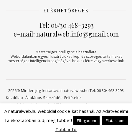
ELÉRHETŐSÉGEK
Tel: 06/30 468-3293
e-mail: naturalweb.info@gmail.com
Mesterséges intelligencia használata
Weboldalunkon egyes illusztrációkat, képi és szöveges tartalmakat
mesterséges intelligencia segítségével hozunk létre vagy szerkesztünk.
2026@ Minden jog fentartava! naturalweb.hu Tel: 06 30/ 468-3293
Kezdőlap
Általános Szerződési Feltételek
Adatvédelmi tájékoztató
Elállási jog
Kapcsolat
A naturalweb.hu weboldal cookie-kat használ. Az Adatvédelmi
Viszonteladóknak
Kosár
Tájékoztatóban tudj meg többet!
Elfogadom
Elutasítom
Ashe a sablont készítette:
WP Royal
.
Több infó