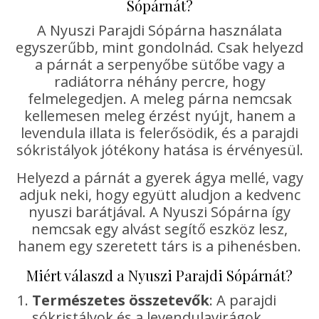
Sópárnát?
A Nyuszi Parajdi Sópárna használata
egyszerűbb, mint gondolnád. Csak helyezd
a párnát a serpenyőbe sütőbe vagy a
radiátorra néhány percre, hogy
felmelegedjen. A meleg párna nemcsak
kellemesen meleg érzést nyújt, hanem a
levendula illata is felerősödik, és a parajdi
sókristályok jótékony hatása is érvényesül.
Helyezd a párnát a gyerek ágya mellé, vagy
adjuk neki, hogy együtt aludjon a kedvenc
nyuszi barátjával. A Nyuszi Sópárna így
nemcsak egy alvást segítő eszköz lesz,
hanem egy szeretett társ is a pihenésben.
Miért válaszd a Nyuszi Parajdi Sópárnát?
Természetes összetevők
: A parajdi
sókristályok és a levendulavirágok