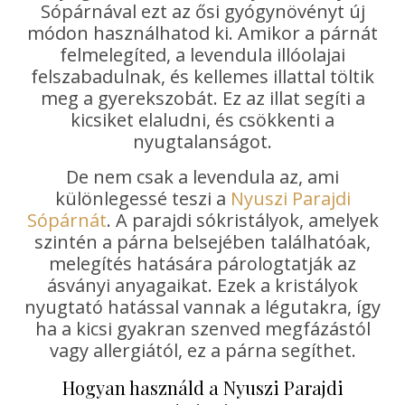
Sópárnával ezt az ősi gyógynövényt új
módon használhatod ki. Amikor a párnát
felmelegíted, a levendula illóolajai
felszabadulnak, és kellemes illattal töltik
meg a gyerekszobát. Ez az illat segíti a
kicsiket elaludni, és csökkenti a
nyugtalanságot.
De nem csak a levendula az, ami
különlegessé teszi a
Nyuszi Parajdi
Sópárnát
. A parajdi sókristályok, amelyek
szintén a párna belsejében találhatóak,
melegítés hatására párologtatják az
ásványi anyagaikat. Ezek a kristályok
nyugtató hatással vannak a légutakra, így
ha a kicsi gyakran szenved megfázástól
vagy allergiától, ez a párna segíthet.
Hogyan használd a Nyuszi Parajdi