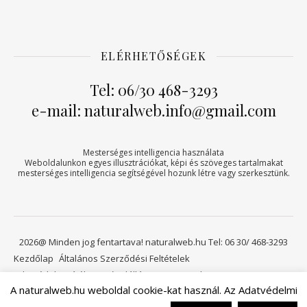
ELÉRHETŐSÉGEK
Tel: 06/30 468-3293
e-mail: naturalweb.info@gmail.com
Mesterséges intelligencia használata
Weboldalunkon egyes illusztrációkat, képi és szöveges tartalmakat
mesterséges intelligencia segítségével hozunk létre vagy szerkesztünk.
2026@ Minden jog fentartava! naturalweb.hu Tel: 06 30/ 468-3293
Kezdőlap
Általános Szerződési Feltételek
Adatvédelmi tájékoztató
Elállási jog
Kapcsolat
A naturalweb.hu weboldal cookie-kat használ. Az Adatvédelmi
Viszonteladóknak
Kosár