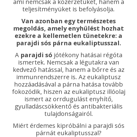
ami nemcsak a közérzetüket, hanem a
teljesítményüket is befolyásolja.
Van azonban egy természetes
megoldás, amely enyhülést hozhat
ezekre a kellemetlen tünetekre: a
parajdi sós párna eukaliptusszal.
A
parajdi só
jótékony hatásai régóta
ismertek. Nemcsak a légutakra van
kedvező hatással, hanem a bőrre és az
immunrendszerre is. Az eukaliptusz
hozzáadásával a párna hatása tovább
fokozódik, hiszen az eukaliptusz illóolaj
ismert az orrdugulást enyhítő,
gyulladáscsökkentő és antibakteriális
tulajdonságairól.
Miért érdemes kipróbálni a parajdi sós
párnát eukaliptusszal?