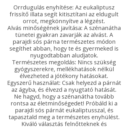
Orrdugulás enyhítése: Az eukaliptusz
frissítő illata segít kitisztítani az eldugult
orrot, megkönnyítve a légzést.
Alvás minőségének javítása: A szénanátha
tünetei gyakran zavarják az alvást. A
parajdi sós párna természetes módon
segíthet abban, hogy te és gyermeked is
nyugodtabban aludjatok.
Természetes megoldás: Nincs szükség
gyógyszerekre, mellékhatások nélkül
élvezheted a jótékony hatásokat.
Egyszerű használat: Csak helyezd a párnát
az ágyba, és élvezd a nyugtató hatását.
Ne hagyd, hogy a szénanátha tovább
rontsa az életminőségedet! Próbáld ki a
parajdi sós párnát eukaliptusszal, és
tapasztald meg a természetes enyhülést.
Kiváló választás felnőtteknek és