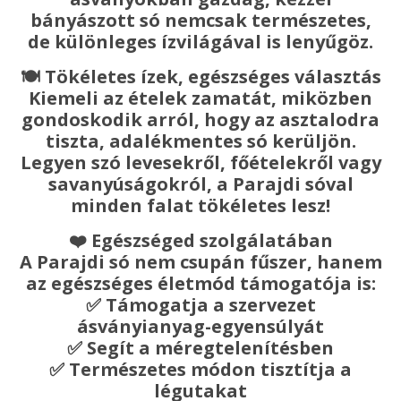
bányászott só nemcsak természetes,
de különleges ízvilágával is lenyűgöz.
🍽
Tökéletes ízek, egészséges választás
Kiemeli az ételek zamatát, miközben
gondoskodik arról, hogy az asztalodra
tiszta, adalékmentes só kerüljön.
Legyen szó levesekről, főételekről vagy
savanyúságokról, a Parajdi sóval
minden falat tökéletes lesz!
❤️
Egészséged szolgálatában
A Parajdi só nem csupán fűszer, hanem
az egészséges életmód támogatója is:
✅
T
á
mogatja a szervezet
á
sv
á
nyianyag-egyens
ú
ly
á
t
✅
Seg
í
t a m
é
regtelen
í
t
é
sben
✅
Term
é
szetes m
ó
don tiszt
í
tja a
l
é
gutakat