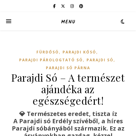
MENU
,
,
FÜRDŐSÓ
PARAJDI KŐSÓ
,
,
PARAJDI PÁROLOGTATÓ SÓ
PARAJDI SÓ
PARAJDI SÓ PÁRNA
Parajdi Só – A természet
ajándéka az
egészségedért!
💎
Természetes eredet, tiszta íz
A Parajdi só Erdély szívéből, a híres
Parajdi sóbányából származik. Ez az
ásványokban gazdag, kézzel