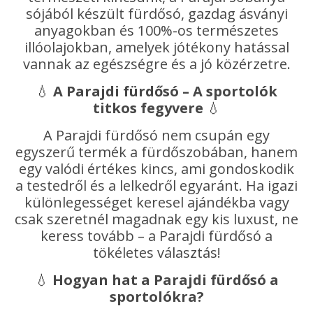
sójából készült fürdősó, gazdag ásványi
anyagokban és 100%-os természetes
illóolajokban, amelyek jótékony hatással
vannak az egészségre és a jó közérzetre.
💧
A Parajdi fürdősó – A sportolók
titkos fegyvere
💧
A Parajdi fürdősó nem csupán egy
egyszerű termék a fürdőszobában, hanem
egy valódi értékes kincs, ami gondoskodik
a testedről és a lelkedről egyaránt. Ha igazi
különlegességet keresel ajándékba vagy
csak szeretnél magadnak egy kis luxust, ne
keress tovább – a Parajdi fürdősó a
tökéletes választás!
💧
Hogyan hat a Parajdi fürdősó a
sportolókra?