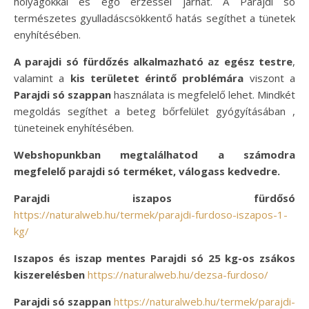
hólyagokkal és égő érzéssel járhat. A Parajdi só
természetes gyulladáscsökkentő hatás segíthet a tünetek
enyhítésében.
A parajdi só fürdőzés alkalmazható az egész testre
,
valamint a
kis területet érintő problémára
viszont a
Parajdi só szappan
használata is megfelelő lehet. Mindkét
megoldás segíthet a beteg bőrfelület gyógyításában ,
tüneteinek enyhítésében.
Webshopunkban megtalálhatod a számodra
megfelelő parajdi só terméket, válogass kedvedre.
Parajdi iszapos fürdősó
https://naturalweb.hu/termek/parajdi-furdoso-iszapos-1-
kg/
Iszapos és iszap mentes Parajdi só 25 kg-os zsákos
kiszerelésben
https://naturalweb.hu/dezsa-furdoso/
Parajdi só szappan
https://naturalweb.hu/termek/parajdi-