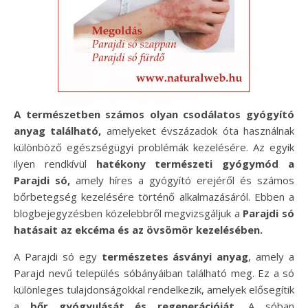
A természetben számos olyan csodálatos gyógyító
anyag található,
amelyeket évszázadok óta használnak
különböző egészségügyi problémák kezelésére. Az egyik
ilyen rendkívül
hatékony természeti gyógymód a
Parajdi só,
amely híres a gyógyító erejéről és számos
bőrbetegség kezelésére történő alkalmazásáról. Ebben a
blogbejegyzésben közelebbről megvizsgáljuk a
Parajdi só
hatásait az ekcéma és az övsömör kezelésében.
A Parajdi só egy
természetes ásványi anyag
, amely a
Parajd nevű település sóbányáiban található meg. Ez a só
különleges tulajdonságokkal rendelkezik, amelyek elősegítik
a
bőr gyógyulását és regenerációját.
A sóban