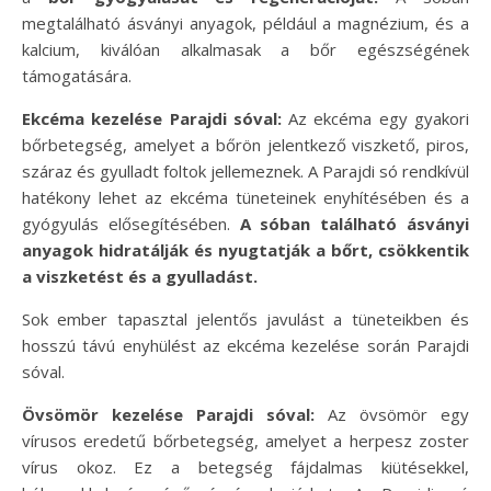
megtalálható ásványi anyagok, például a magnézium, és a
kalcium, kiválóan alkalmasak a bőr egészségének
támogatására.
Ekcéma kezelése Parajdi sóval:
Az ekcéma egy gyakori
bőrbetegség, amelyet a bőrön jelentkező viszkető, piros,
száraz és gyulladt foltok jellemeznek. A Parajdi só rendkívül
hatékony lehet az ekcéma tüneteinek enyhítésében és a
gyógyulás elősegítésében.
A sóban található ásványi
anyagok hidratálják és nyugtatják a bőrt, csökkentik
a viszketést és a gyulladást.
Sok ember tapasztal jelentős javulást a tüneteikben és
hosszú távú enyhülést az ekcéma kezelése során Parajdi
sóval.
Övsömör kezelése Parajdi sóval:
Az övsömör egy
vírusos eredetű bőrbetegség, amelyet a herpesz zoster
vírus okoz. Ez a betegség fájdalmas kiütésekkel,