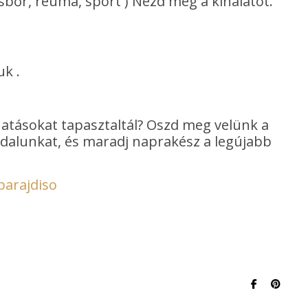
csbőr, reuma, sport ) Nézd meg a kínálatot.
uk .
hatásokat tapasztaltál? Oszd meg velünk a
oldalunkat, és maradj naprakész a legújabb
parajdiso