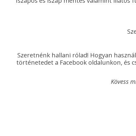
Iszapos és iszap mentes valamint illatos f
Sze
Szeretnénk hallani rólad! Hogyan használ
történetedet a Facebook oldalunkon, és cs
Kövess m