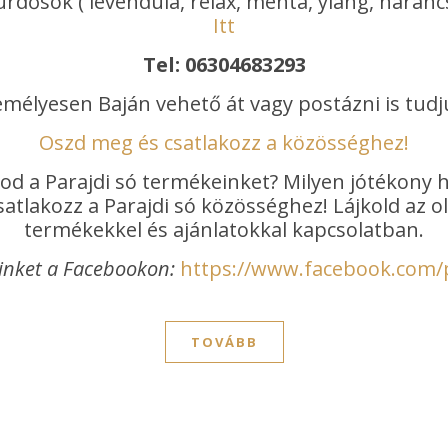
ürdősók ( levendula, relax, menta, ylang, naran
Itt
Tel: 06304683293
mélyesen Baján vehető át vagy postázni is tudj
Oszd meg és csatlakozz a közösséghez!
od a Parajdi só termékeinket? Milyen jótékony 
atlakozz a Parajdi só közösséghez! Lájkold az 
termékekkel és ajánlatokkal kapcsolatban.
inket a Facebookon:
https://www.facebook.com/
TOVÁBB