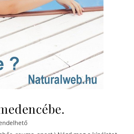
, medencébe.
rendelhető