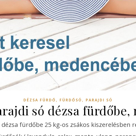
,
,
DÉZSA FÜRDŐ
FÜRDŐSÓ
PARAJDI SÓ
rajdi só dézsa fürdőbe
ó dézsa fürdőbe 25 kg-os zsákos kiszerelésben 