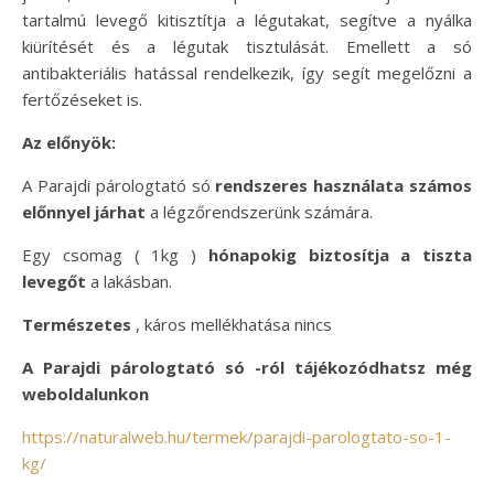
tartalmú levegő kitisztítja a légutakat, segítve a nyálka
kiürítését és a légutak tisztulását. Emellett a só
antibakteriális hatással rendelkezik, így segít megelőzni a
fertőzéseket is.
Az előnyök:
A Parajdi párologtató só
rendszeres használata számos
előnnyel járhat
a légzőrendszerünk számára.
Egy csomag ( 1kg )
hónapokig biztosítja a tiszta
levegőt
a lakásban.
Természetes
, káros mellékhatása nincs
A Parajdi párologtató só -ról tájékozódhatsz még
weboldalunkon
https://naturalweb.hu/termek/parajdi-parologtato-so-1-
kg/