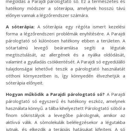
megoldás a Parajdi párologtató só. Ez a természetes és
hatékony módszer a sóterápia, amelynek hosszú távú
előnyei vannak a légzőrendszer számára.
A sóterápia:
A sóterápia egy régóta ismert kezelési
forma a légzőrendszeri problémák enyhítésére. A Parajdi
párologtató só különösen hatékony ebben a területen. A
sótartalmú levegő beáramlása segíti a légutak
megtisztulását, az allergének és a nyálka oldódását,
valamint a gyulladás csökkentését. A Parajdi só egyedülálló
tulajdonságai lehetővé teszik a párologtató használatát
otthoni környezetben is, így könnyedén élvezhetjük a
sóterápia előnyeit.
Hogyan működik a Parajdi párologtató só?
A Parajdi
párologtató só egyszerű és hatékony eszköz, amelynek
használata könnyű. a tálba kihelyeztett Párologtató sóból a
finom sókristályok a levegőbe párolognak, amikor az
aktívvá válik. A sómolekulák belélegzésekor a légutakba
jutnak, és elkezdik a terápiás hatásukat kifejteni. A só