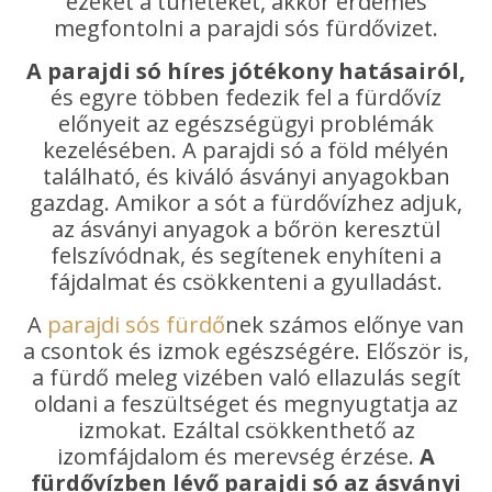
ezeket a tüneteket, akkor érdemes
megfontolni a parajdi sós fürdővizet.
A parajdi só híres jótékony hatásairól,
és egyre többen fedezik fel a fürdővíz
előnyeit az egészségügyi problémák
kezelésében. A parajdi só a föld mélyén
található, és kiváló ásványi anyagokban
gazdag. Amikor a sót a fürdővízhez adjuk,
az ásványi anyagok a bőrön keresztül
felszívódnak, és segítenek enyhíteni a
fájdalmat és csökkenteni a gyulladást.
A
parajdi sós fürdő
nek számos előnye van
a csontok és izmok egészségére. Először is,
a fürdő meleg vizében való ellazulás segít
oldani a feszültséget és megnyugtatja az
izmokat. Ezáltal csökkenthető az
izomfájdalom és merevség érzése.
A
fürdővízben lévő parajdi só az ásványi