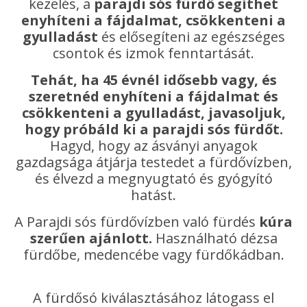
kezelés, a
parajdi sós fürdő segíthet
enyhíteni a fájdalmat, csökkenteni a
gyulladást
és elősegíteni az egészséges
csontok és izmok fenntartását.
Tehát, ha 45 évnél idősebb vagy, és
szeretnéd enyhíteni a fájdalmat és
csökkenteni a gyulladást, javasoljuk,
hogy próbáld ki a parajdi sós fürdőt.
Hagyd, hogy az ásványi anyagok
gazdagsága átjárja testedet a fürdővízben,
és élvezd a megnyugtató és gyógyító
hatást.
A Parajdi sós fürdővízben való fürdés
kúra
szerűen ajánlott.
Használható dézsa
fürdőbe, medencébe vagy fürdőkádban.
A fürdősó kiválasztásához látogass el