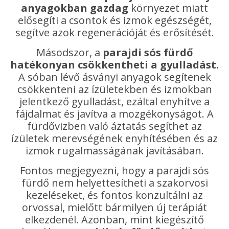
anyagokban gazdag
környezet miatt
elősegíti a csontok és izmok egészségét,
segítve azok regenerációját és erősítését.
Másodszor, a
parajdi sós fürdő
hatékonyan csökkentheti a gyulladást.
A sóban lévő ásványi anyagok segítenek
csökkenteni az ízületekben és izmokban
jelentkező gyulladást, ezáltal enyhítve a
fájdalmat és javítva a mozgékonyságot. A
fürdővizben való áztatás segíthet az
ízületek merevségének enyhítésében és az
izmok rugalmasságának javításában.
Fontos megjegyezni, hogy a parajdi sós
fürdő nem helyettesítheti a szakorvosi
kezeléseket, és fontos konzultálni az
orvossal, mielőtt bármilyen új terápiát
elkezdenél. Azonban, mint kiegészítő