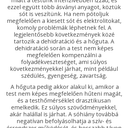
miatt a testünk intenzívebben izzad, és
ezzel együtt több ásványi anyagot, köztük
sót is veszítünk. Ha nem pótoljuk
megfelelően a kiesett sót és elektrolitokat,
komoly problémák léphetnek fel. A
legjelentősebb következmények közé
tartozik a dehidratáció és a hőguta. A
dehidratáció során a test nem képes
megfelelően kompenzálni a
folyadékveszteséget, ami súlyos
következményekkel járhat, mint például
szédülés, gyengeség, zavartság.
A hőguta pedig akkor alakul ki, amikor a
test nem képes megfelelően hűteni magát,
és a testhőmérséklet drasztikusan
emelkedik. Ez súlyos szövődményekkel,
akár halállal is járhat. A sóhiány továbbá
negatívan befolyásolhatja a szív- és
érrendszer működését, és hosszabb távon