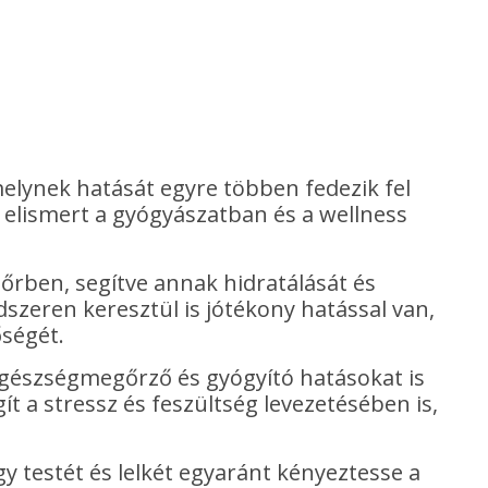
melynek hatását egyre többen fedezik fel
a elismert a gyógyászatban és a wellness
őrben, segítve annak hidratálását és
szeren keresztül is jótékony hatással van,
őségét.
egészségmegőrző és gyógyító hatásokat is
ít a stressz és feszültség levezetésében is,
 testét és lelkét egyaránt kényeztesse a