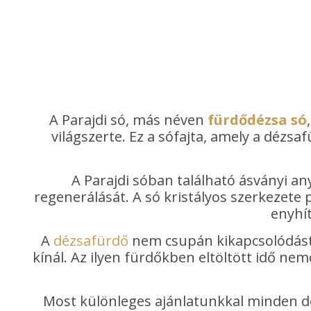
A Parajdi só, más néven
fürdődézsa só
világszerte. Ez a sófajta, amely a dézs
A Parajdi sóban található ásványi a
regenerálását. A só kristályos szerkezete
enyhít
A
dézsafürdő
nem csupán kikapcsolódást 
kínál. Az ilyen fürdőkben eltöltött idő nem
Most különleges ajánlatunkkal minden dé