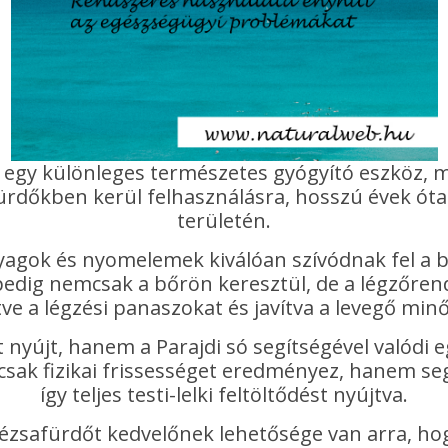
, egy különleges természetes gyógyító eszköz, 
afürdőkben kerül felhasználásra, hosszú évek ót
területén.
nyagok és nyomelemek kiválóan szívódnak fel a b
 pedig nemcsak a bőrön keresztül, de a légzőrend
ve a légzési panaszokat és javítva a levegő min
nyújt, hanem a Parajdi só segítségével valódi 
csak fizikai frissességet eredményez, hanem seg
így teljes testi-lelki feltöltődést nyújtva.
zsafürdőt kedvelőnek lehetősége van arra, hogy