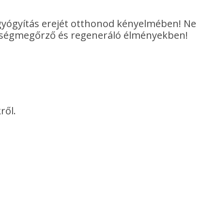
 gyógyítás erejét otthonod kényelmében! Ne
gészségmegőrző és regeneráló élményekben!
ről.