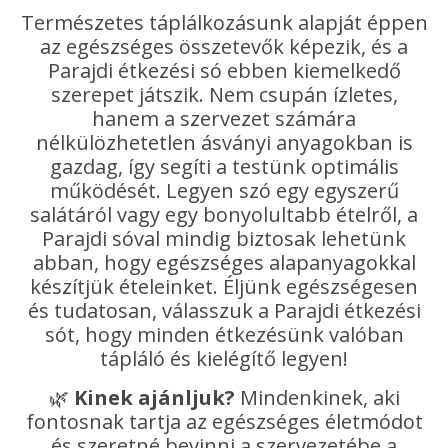
Természetes táplálkozásunk alapját éppen
az egészséges összetevők képezik, és a
Parajdi étkezési só ebben kiemelkedő
szerepet játszik. Nem csupán ízletes,
hanem a szervezet számára
nélkülözhetetlen ásványi anyagokban is
gazdag, így segíti a testünk optimális
működését. Legyen szó egy egyszerű
salátáról vagy egy bonyolultabb ételről, a
Parajdi sóval mindig biztosak lehetünk
abban, hogy egészséges alapanyagokkal
készítjük ételeinket. Éljünk egészségesen
és tudatosan, válasszuk a Parajdi étkezési
sót, hogy minden étkezésünk valóban
tápláló és kielégítő legyen!
🌿
Kinek ajánljuk?
Mindenkinek, aki
fontosnak tartja az egészséges életmódot
és szeretné bevinni a szervezetébe a