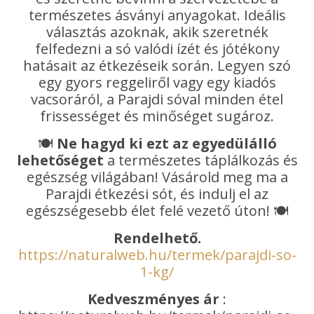
természetes ásványi anyagokat. Ideális
választás azoknak, akik szeretnék
felfedezni a só valódi ízét és jótékony
hatásait az étkezéseik során. Legyen szó
egy gyors reggeliről vagy egy kiadós
vacsoráról, a Parajdi sóval minden étel
frissességet és minőséget sugároz.
🍽️
Ne hagyd ki ezt az egyedülálló
lehetőséget
a természetes táplálkozás és
egészség világában! Vásárold meg ma a
Parajdi étkezési sót, és indulj el az
egészségesebb élet felé vezető úton! 🍽️
Rendelhető.
https://naturalweb.hu/termek/parajdi-so-
1-kg/
Kedveszményes ár
: