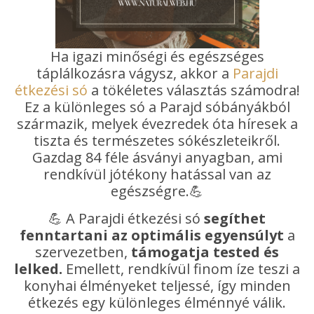
Ha igazi minőségi és egészséges
táplálkozásra vágysz, akkor a
Parajdi
étkezési só
a tökéletes választás számodra!
Ez a különleges só a Parajd sóbányákból
származik, melyek évezredek óta híresek a
tiszta és természetes sókészleteikről.
Gazdag 84 féle ásványi anyagban, ami
rendkívül jótékony hatással van az
egészségre.💪
💪 A Parajdi étkezési só
segíthet
fenntartani az optimális egyensúlyt
a
szervezetben,
támogatja tested és
lelked.
Emellett, rendkívül finom íze teszi a
konyhai élményeket teljessé, így minden
étkezés egy különleges élménnyé válik.