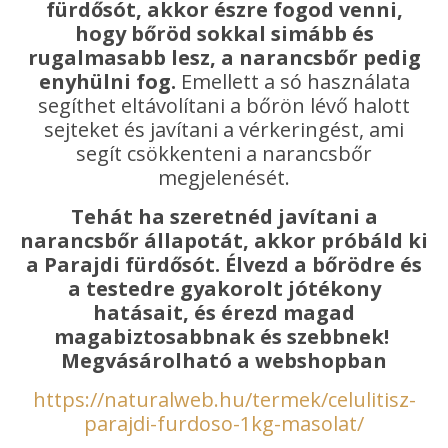
fürdősót, akkor észre fogod venni,
hogy bőröd sokkal simább és
rugalmasabb lesz, a narancsbőr pedig
enyhülni fog.
Emellett a só használata
segíthet eltávolítani a bőrön lévő halott
sejteket és javítani a vérkeringést, ami
segít csökkenteni a narancsbőr
megjelenését.
Tehát ha szeretnéd javítani a
narancsbőr állapotát, akkor próbáld ki
a Parajdi fürdősót. Élvezd a bőrödre és
a testedre gyakorolt jótékony
hatásait, és érezd magad
magabiztosabbnak és szebbnek!
Megvásárolható a webshopban
https://naturalweb.hu/termek/celulitisz-
parajdi-furdoso-1kg-masolat/