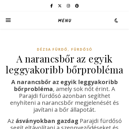
MENU
,
DÉZSA FÜRDŐ
FÜRDŐSÓ
A narancsbőr az egyik
leggyakoribb bőrprobléma
A narancsbőr az egyik leggyakoribb
bőrprobléma
, amely sok nőt érint. A
Parajdi fürdősó azonban segíthet
enyhíteni a narancsbőr megjelenését és
javítani a bőr állapotát.
Az
ásványokban gazdag
Parajdi fürdősó
segít eltávolítani a szennyeződéseket és