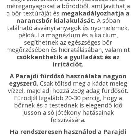
méreganyagokat a bőrödből, ami javíthatja
a bőr textúráját és
megakadályozhatja a
narancsbőr kialakulását
. A sóban
található ásványi anyagok és nyomelemek,
például a magnézium és a kalcium,
segíthetnek az egészséges bőr
megőrzésében és hidratálásában, valamint
csökkenthetik a gyulladást és az
irritációt
.
A Parajdi fürdősó használata nagyon
egyszerű.
Csak töltsd meg a kádat meleg
vízzel, majd adj hozzá 250g adag fürdősót.
Fürödjél legalább 20-30 percig, hogy a
bőrnek és a testednek is elegendő idő
jusson a só jótékony hatásainak
felszívására.
Ha rendszeresen használod a Parajdi