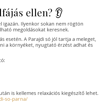
ájás ellen? 👂
el igazán. Ilyenkor sokan nem rögtön
lható megoldásokat keresnek.
 esetén. A Parajdi só jól tartja a meleget,
ani a környéket, nyugtató érzést adhat és
tó:
n is kellemes relaxációs kiegészítő lehet.
di-so-parna/