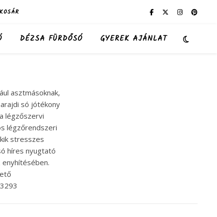
KOSÁR
Ó
DÉZSA FÜRDŐSÓ
GYEREK AJÁNLAT
dául asztmásoknak,
arajdi só jótékony
a légzőszervi
os légzőrendszeri
kik stresszes
só híres nyugtató
z enyhítésében.
hető
83293