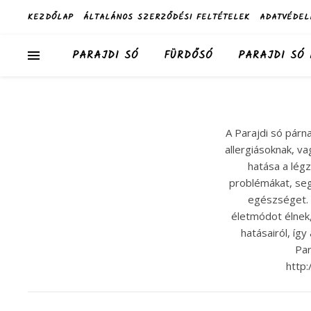
KEZDŐLAP
ÁLTALÁNOS SZERZŐDÉSI FELTÉTELEK
ADATVÉDEL
PARAJDI SÓ
FÜRDŐSÓ
PARAJDI SÓ
A Parajdi só párn
allergiásoknak, v
hatása a lég
problémákat, seg
egészséget. 
életmódot élnek,
hatásairól, íg
Par
http