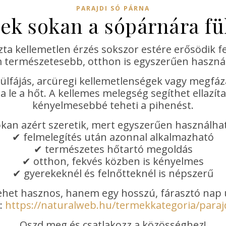
PARAJDI SÓ PÁRNA
ek sokan a sópárnára fülf
zta kellemetlen érzés sokszor estére erősödik f
 természetesebb, otthon is egyszerűen haszná
lfájás, arcüregi kellemetlenségek vagy megfázás
a le a hőt. A kellemes melegség segíthet ellazít
kényelmesebbé teheti a pihenést.
kan azért szeretik, mert egyszerűen használha
✔ felmelegítés után azonnal alkalmazható
✔ természetes hőtartó megoldás
✔ otthon, fekvés közben is kényelmes
✔ gyerekeknél és felnőtteknél is népszerű
t hasznos, hanem egy hosszú, fárasztó nap utá
:
https://naturalweb.hu/termekkategoria/paraj
Oszd meg és csatlakozz a közösséghez!