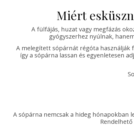
Miért esküszn
A fülfájás, huzat vagy megfázás oko
gyógyszerhez nyúlnak, hanem
A melegített sópárnát régóta használják fü
így a sópárna lassan és egyenletesen adj
So
A sópárna nemcsak a hideg hónapokban lehe
Rendelhető 