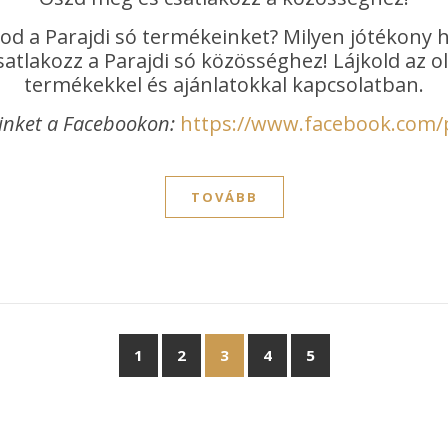
od a Parajdi só termékeinket? Milyen jótékony 
atlakozz a Parajdi só közösséghez! Lájkold az 
termékekkel és ajánlatokkal kapcsolatban.
inket a Facebookon:
https://www.facebook.com/
TOVÁBB
1
2
3
4
5