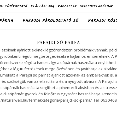
MI TÁJÉKOZTATÓ
ELÁLLÁSI JOG
KAPCSOLAT
VISZONTELADÓKNAK
 PÁRNA
PARAJDI PÁROLOGTATÓ SÓ
PARAJDI KŐS
PARAJDI SÓ PÁRNA
a azoknak ajánlott akiknek légzőrendszeri problémáik vannak, pél
agy időnkénti légúti megbetegedésekre hajlamos embereknek. A P
zőrendszerre régóta ismert, így a sópárnák használata enyhítheti 
íthet a légúti fertőzések megelőzésében és javíthatja az általán
Emellett a Parajdi só párnát ajánlott azoknak az embereknek is, a
 és szükségük van az ellazulásra és a nyugodt alvásra. A Parajdi 
y a sópárnák használata segíthet a pihentető alvásban és a stress
ajdi sópárnát gyerek és felnőtt is egyaránt használhatja. Rendel
://naturalweb.hu/termekkategoria/parajdi-so-parna/ Tel: 063046