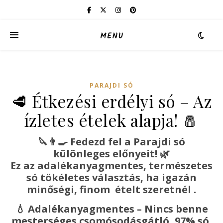
MENU
PARAJDI SÓ
🥩 Étkezési erdélyi só – Az
ízletes ételek alapja! 🧂
🔪👨‍🍳
Fedezd fel a Parajdi só
különleges előnyeit!
🌿
Ez az adalékanyagmentes, természetes
só tökéletes választás, ha igazán
minőségi, finom ételt szeretnél .
💧
Adalékanyagmentes – Nincs benne
mesterséges csomósodásgátló, 97% só.