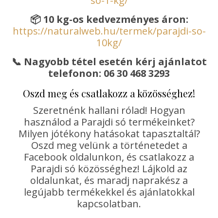
so-1-kg/
📦
10 kg-os kedvezményes áron:
https://naturalweb.hu/termek/parajdi-so-
10kg/
📞
Nagyobb tétel esetén kérj ajánlatot
telefonon: 06 30 468 3293
Oszd meg és csatlakozz a közösséghez!
Szeretnénk hallani rólad! Hogyan
használod a Parajdi só termékeinket?
Milyen jótékony hatásokat tapasztaltál?
Oszd meg velünk a történetedet a
Facebook oldalunkon, és csatlakozz a
Parajdi só közösséghez! Lájkold az
oldalunkat, és maradj naprakész a
legújabb termékekkel és ajánlatokkal
kapcsolatban.