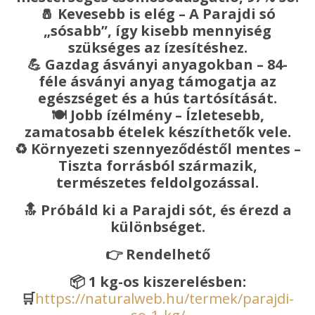
🧂
Kevesebb is elég – A Parajdi só
„sósabb”, így kisebb mennyiség
szükséges az ízesítéshez.
💪
Gazdag ásványi anyagokban – 84-
féle ásványi anyag támogatja az
egészséget és a hús tartósítását.
🍽
Jobb ízélmény – Ízletesebb,
zamatosabb ételek készíthetők vele.
♻️
Környezeti szennyeződéstől mentes –
Tiszta forrásból származik,
természetes feldolgozással.
🔝
Próbáld ki a Parajdi sót, és érezd a
különbséget.
👉
Rendelhető
📦
1 kg-os kiszerelésben:
🛒
https://naturalweb.hu/termek/parajdi-