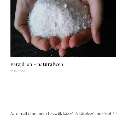
Parajdi só – naturalweb
2020-06-30
Az e-mail címet nem tesszük közzé.
A kötelező mezőket
*
k