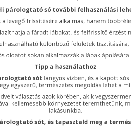
di párologtató só további felhasználási leh
a levegő frissítésére alkalmas, hanem többfél
azíthatja a fáradt lábakat, és felfrissítő érzés
felhasználható különböző felületek tisztítására
ós oldatot sokan alkalmazzák a lábak ápolására é
Tipp a használathoz
árologtató sót
langyos vízben, és a kapott sós
Ez egy egyszerű, természetes megoldás lehet a 
edvelt választás azok körében, akik vegyszerm
ával kellemesebb környezetet teremthetünk, mi
lakásunkba.
párologtató sót, és tapasztald meg a termés