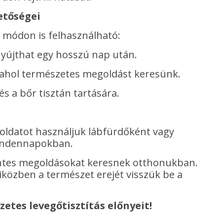
etőségei
e módon is felhasználható:
t nyújthat egy hosszú nap után.
, ahol természetes megoldást keresünk.
s a bőr tisztán tartására.
 oldatot használjuk lábfürdőként vagy
mindennapokban.
entes megoldásokat keresnek otthonukban.
közben a természet erejét visszük be a
zetes levegőtisztítás előnyeit!