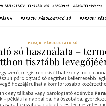
MI TÁJÉKOZTATÓ
ELÁLLÁSI JOG
KAPCSOLAT
VISZONTELADÓKNAK
 PÁRNA
PARAJDI PÁROLOGTATÓ SÓ
PARAJDI KŐS
PARAJDI PÁROLOGTATÓ SÓ
ató só használata – term
tthon tisztább levegőjéé
egyszerű, mégis rendkívül hatékony módja anna
észült párologtató só segíthet kellemesebb lég
evegő hozzájárulhat a komfortosabb közérzethe
zünk egy tálkába vagy párologtató edénybe
Para
jük – például a nappaliba, hálószobába, gyereksz
ására fokozatosan oldódik, és természetes mód