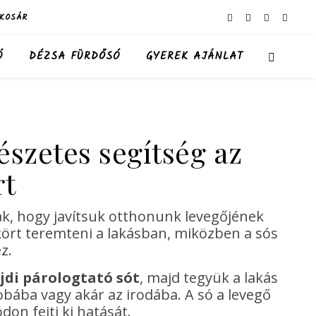
KOSÁR
Ó
DÉZSA FÜRDŐSÓ
GYEREK AJÁNLAT
észetes segítség az
rt
k, hogy javítsuk otthonunk levegőjének
kört teremteni a lakásban, miközben a sós
z.
jdi párologtató sót
, majd tegyük a lakás
obába vagy akár az irodába. A só a levegő
on fejti ki hatását.