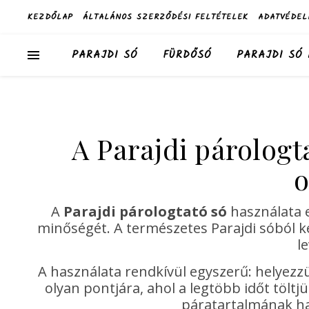
KEZDŐLAP
ÁLTALÁNOS SZERZŐDÉSI FELTÉTELEK
ADATVÉDEL
PARAJDI SÓ
FÜRDŐSÓ
PARAJDI SÓ
A Parajdi párologt
o
A
Parajdi párologtató só
használata 
minőségét. A természetes Parajdi sóból k
l
A használata rendkívül egyszerű: helyez
olyan pontjára, ahol a legtöbb időt tölt
páratartalmának hat