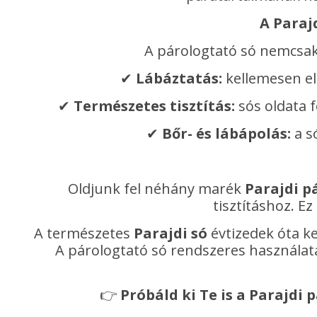
A Paraj
A párologtató só nemcsak 
✔
Lábáztatás:
kellemesen ell
✔
Természetes tisztítás:
sós oldata 
✔
Bőr- és lábápolás:
a s
Oldjunk fel néhány marék
Parajdi p
tisztításhoz. 
A természetes
Parajdi só
évtizedek óta k
A párologtató só rendszeres használat
👉
Próbáld ki Te is a Parajdi 